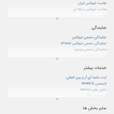
هاست لینوکس ایران
هاست لینوکس حرفه ای
هاست ویندوز ایران
هاست دانلود
نمایندگی
میزبانی فضای پشتیبان
هاست لینوکس CPanel خارج از ایران
نمایندگی حجمی لینوکس
هاست وردپرس
نمایندگی حجمی لینوکس cPanel
هاست سازمانی لینوکس
نمایندگی حجمی ویندوز
خدمات میزبانی ایمیل (ایمیل هاستینگ)
نمایندگی اعتباری
نمایندگی ثبت دامنه IR
خدمات بیشتر
نمایندگی ثبت دامنه بین المللی
شبکه همکاری در فروش
ثبت دامنه آی آر و بین المللی
لایسنس WHMCS
ماژول های whmcs
گواهینامه SSL
وب کنفرانس
سایر بخش ها
سئو و بهینه سازی سایت