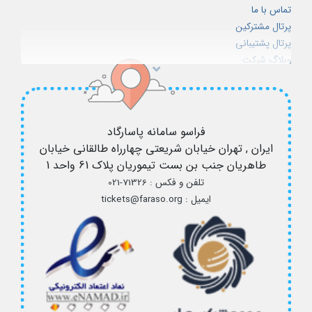
لایسنس دایرکت ادمین
تماس با ما
لایسنس پلسک
پرتال مشترکین
پلن‌های سرور مجازی
پرتال پشتیبانی
وبلاگ شرکت
شرایط استفاده از سرویس ها
استخدام
فراسو سامانه پاسارگاد
ایران , تهران
خیابان شریعتی چهارراه طالقانی خیابان
طاهریان جنب بن بست تیموریان پلاک 61 واحد 1
تلفن و فکس :
021-71326
ایمیل :
tickets@faraso.org