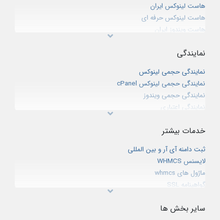
هاست لینوکس ایران
هاست لینوکس حرفه ای
هاست ویندوز ایران
هاست دانلود
نمایندگی
میزبانی فضای پشتیبان
هاست لینوکس CPanel خارج از ایران
نمایندگی حجمی لینوکس
هاست وردپرس
نمایندگی حجمی لینوکس cPanel
هاست سازمانی لینوکس
نمایندگی حجمی ویندوز
خدمات میزبانی ایمیل (ایمیل هاستینگ)
نمایندگی اعتباری
نمایندگی ثبت دامنه IR
خدمات بیشتر
نمایندگی ثبت دامنه بین المللی
شبکه همکاری در فروش
ثبت دامنه آی آر و بین المللی
لایسنس WHMCS
ماژول های whmcs
گواهینامه SSL
وب کنفرانس
سایر بخش ها
سئو و بهینه سازی سایت