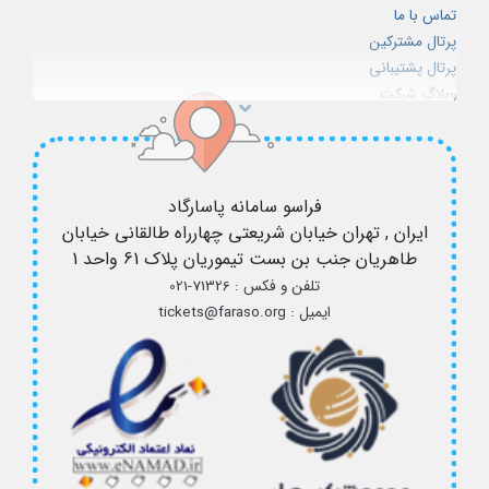
لایسنس دایرکت ادمین
تماس با ما
لایسنس پلسک
پرتال مشترکین
پلن‌های سرور مجازی
پرتال پشتیبانی
وبلاگ شرکت
شرایط استفاده از سرویس ها
استخدام
فراسو سامانه پاسارگاد
ایران , تهران
خیابان شریعتی چهارراه طالقانی خیابان
طاهریان جنب بن بست تیموریان پلاک 61 واحد 1
تلفن و فکس :
021-71326
ایمیل :
tickets@faraso.org