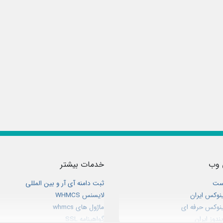
 وب
خدمات بیشتر
ست
ثبت دامنه آی آر و بین المللی
نوکس ایران
لایسنس WHMCS
نوکس حرفه ای
ماژول های whmcs
دوز ایران
گواهینامه SSL