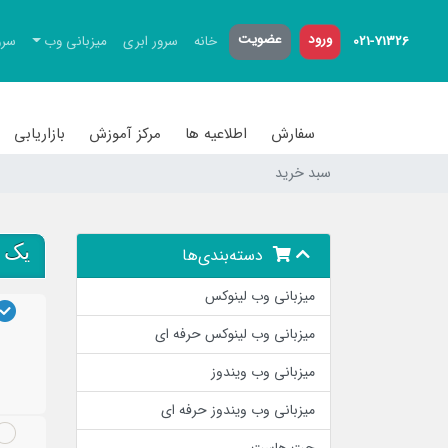
ورود
عضویت
021-71326
خانه
سرور ابری
میزبانی وب
سرو
سفارش
اطلاعیه ها
مرکز آموزش
بازاریابی
سبد خرید
یک د
دسته‌بندی‌ها
میزبانی وب لینوکس
میزبانی وب لینوکس حرفه ای
میزبانی وب ویندوز
میزبانی وب ویندوز حرفه ای