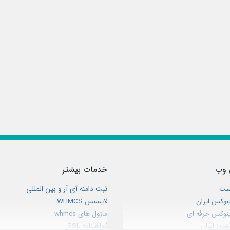
 وب
خدمات بیشتر
ست
ثبت دامنه آی آر و بین المللی
نوکس ایران
لایسنس WHMCS
نوکس حرفه ای
ماژول های whmcs
دوز ایران
گواهینامه SSL