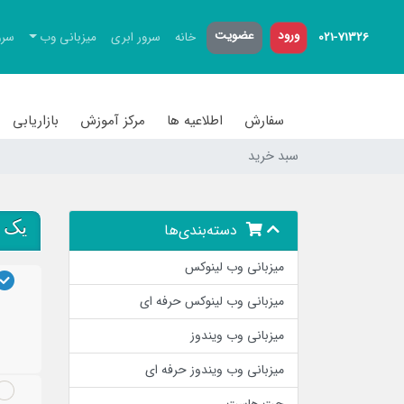
ورود
عضویت
021-71326
خانه
سرور ابری
میزبانی وب
سرو
سفارش
اطلاعیه ها
مرکز آموزش
بازاریابی
سبد خرید
یک د
دسته‌بندی‌ها
میزبانی وب لینوکس
میزبانی وب لینوکس حرفه ای
میزبانی وب ویندوز
میزبانی وب ویندوز حرفه ای