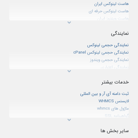
هاست لینوکس ایران
هاست لینوکس حرفه ای
هاست ویندوز ایران
هاست دانلود
نمایندگی
میزبانی فضای پشتیبان
هاست لینوکس CPanel خارج از ایران
نمایندگی حجمی لینوکس
هاست وردپرس
نمایندگی حجمی لینوکس cPanel
هاست سازمانی لینوکس
نمایندگی حجمی ویندوز
خدمات میزبانی ایمیل (ایمیل هاستینگ)
نمایندگی اعتباری
نمایندگی ثبت دامنه IR
خدمات بیشتر
نمایندگی ثبت دامنه بین المللی
شبکه همکاری در فروش
ثبت دامنه آی آر و بین المللی
لایسنس WHMCS
ماژول های whmcs
گواهینامه SSL
وب کنفرانس
سایر بخش ها
سئو و بهینه سازی سایت