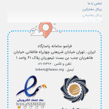
لایسنس دایرکت ادمین
تماس با ما
لایسنس پلسک
پرتال مشترکین
پلن‌های سرور مجازی
پرتال پشتیبانی
وبلاگ شرکت
شرایط استفاده از سرویس ها
استخدام
فراسو سامانه پاسارگاد
ایران , تهران
خیابان شریعتی چهارراه طالقانی خیابان
طاهریان جنب بن بست تیموریان پلاک 61 واحد 1
تلفن و فکس :
021-71326
ایمیل :
tickets@faraso.org